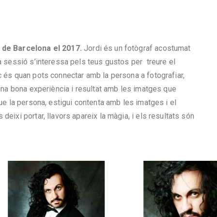
i de Barcelona el 2017.
Jordi és un fotògraf acostumat
a sessió s’interessa pels teus gustos per treure el
c és quan pots connectar amb la persona a fotografiar,
 una bona experiència i resultat amb les imatges que
que la persona, estigui contenta amb les imatges i el
eixi portar, llavors apareix la màgia, i els resultats són