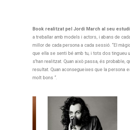
Book realitzat pel Jordi March al seu estud
a treballar amb models i actors, i abans de cad
millor de cada persona a cada sessió. “El màgi
que ella se senti bé amb tu, i tots dos tingueu
s’han realitzat. Quan això passa, és probable, 
resultat. Quan aconsegueixes que la persona es d
molt bons “.